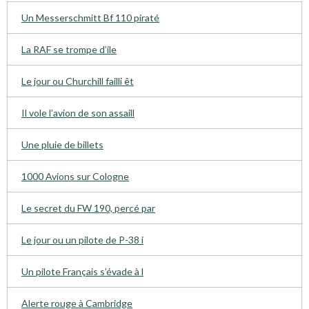
Un Messerschmitt Bf 110 piraté
La RAF se trompe d’ile
Le jour ou Churchill failli êt
Il vole l’avion de son assaill
Une pluie de billets
1000 Avions sur Cologne
Le secret du FW 190, percé par
Le jour ou un pilote de P-38 i
Un pilote Français s’évade à l
Alerte rouge à Cambridge