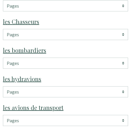
les Chasseurs
les bombardiers
les hydravions
les avions de transport