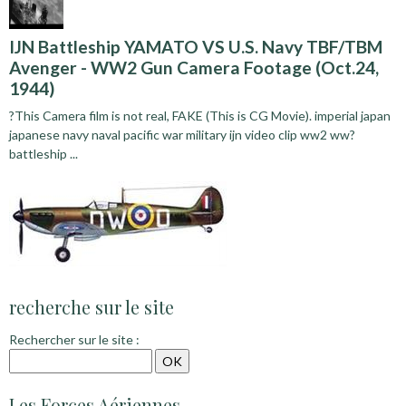
IJN Battleship YAMATO VS U.S. Navy TBF/TBM
Avenger - WW2 Gun Camera Footage (Oct.24,
1944)
?This Camera film is not real, FAKE (This is CG Movie). imperial japan
japanese navy naval pacific war military ijn video clip ww2 ww?
battleship ...
recherche sur le site
Rechercher sur le site :
Les Forces Aériennes