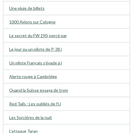
Une pluie de billets
1000 Avions sur Cologne
Le secret du FW 190, percé par
Le jour ou un pilote de P-38 i
Un pilote Français s’évade à l
Alerte rouge à Cambridge
Quand la Suisse essaya de trom
Red Tails : Les oubliés de l'U
Les Sorciéres de la nuit
L'attaque Taran