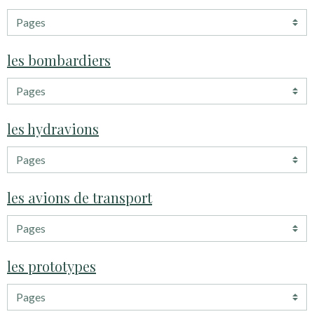
les bombardiers
les hydravions
les avions de transport
les prototypes