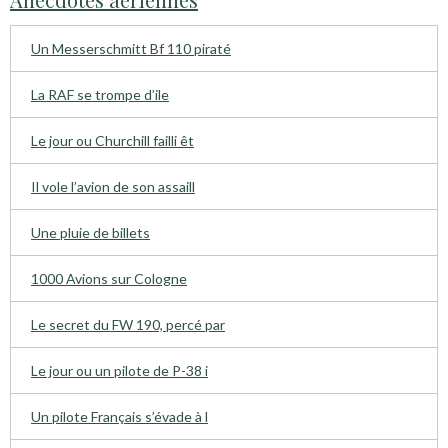
Un Messerschmitt Bf 110 piraté
La RAF se trompe d’ile
Le jour ou Churchill failli êt
Il vole l’avion de son assaill
Une pluie de billets
1000 Avions sur Cologne
Le secret du FW 190, percé par
Le jour ou un pilote de P-38 i
Un pilote Français s’évade à l