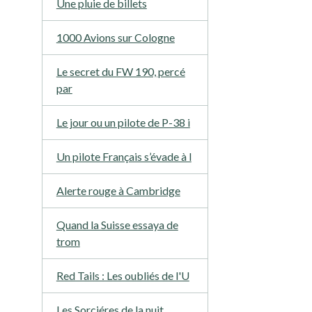
Une pluie de billets
1000 Avions sur Cologne
Le secret du FW 190, percé
par
Le jour ou un pilote de P-38 i
Un pilote Français s’évade à l
Alerte rouge à Cambridge
Quand la Suisse essaya de
trom
Red Tails : Les oubliés de l'U
Les Sorciéres de la nuit