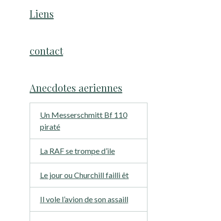
Liens
contact
Anecdotes aeriennes
Un Messerschmitt Bf 110
piraté
La RAF se trompe d’ile
Le jour ou Churchill failli êt
Il vole l’avion de son assaill