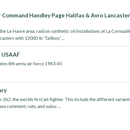
Command Handley Page Halifax & Avro Lancaste
s
he Le Havre area; raid on synthetic oil installations at La Cornuaill
ncasters with 12000 lb 'Tallboy' ...
th USAAF
tates 8th army air force 1943-45
ary
62, the worlds first jet fighter. This include the different variant
ase comment, rate, and subsc ...