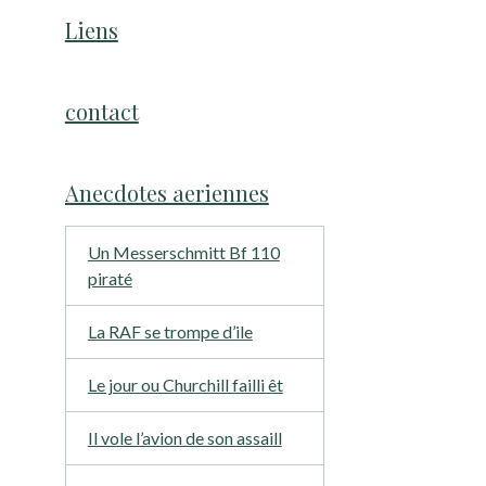
Liens
contact
Anecdotes aeriennes
Un Messerschmitt Bf 110
piraté
La RAF se trompe d’ile
Le jour ou Churchill failli êt
Il vole l’avion de son assaill