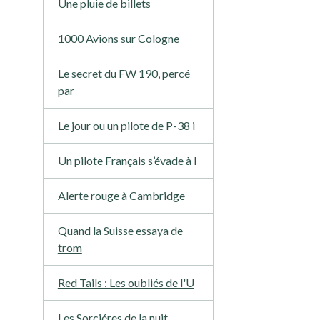
Une pluie de billets
1000 Avions sur Cologne
Le secret du FW 190, percé
par
Le jour ou un pilote de P-38 i
Un pilote Français s’évade à l
Alerte rouge à Cambridge
Quand la Suisse essaya de
trom
Red Tails : Les oubliés de l'U
Les Sorciéres de la nuit