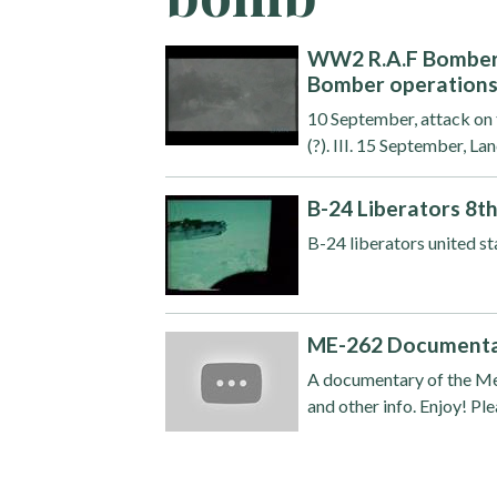
WW2 R.A.F Bomber 
Bomber operation
10 September, attack on t
(?). III. 15 September, La
B-24 Liberators 8
B-24 liberators united s
ME-262 Document
A documentary of the Me-2
and other info. Enjoy! Ple