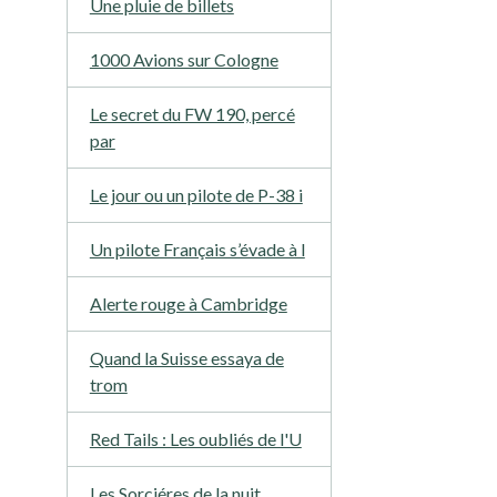
Une pluie de billets
1000 Avions sur Cologne
Le secret du FW 190, percé
par
Le jour ou un pilote de P-38 i
Un pilote Français s’évade à l
Alerte rouge à Cambridge
Quand la Suisse essaya de
trom
Red Tails : Les oubliés de l'U
Les Sorciéres de la nuit