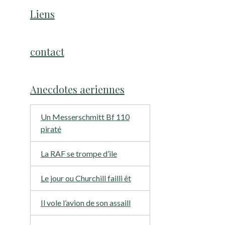
Liens
contact
Anecdotes aeriennes
Un Messerschmitt Bf 110
piraté
La RAF se trompe d’ile
Le jour ou Churchill failli êt
Il vole l’avion de son assaill