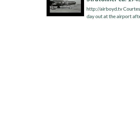
http://airboyd.tv Courtes
day out at the airport aft