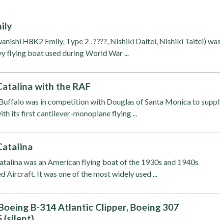
ily
ishi H8K2 Emily, Type 2 . ????, Nishiki Daitei, Nishiki Taitei) wa
y flying boat used during World War ...
atalina with the RAF
Buffalo was in competition with Douglas of Santa Monica to supp
h its first cantilever-monoplane flying ...
Catalina
talina was an American flying boat of the 1930s and 1940s
Aircraft. It was one of the most widely used ...
Boeing B-314 Atlantic Clipper, Boeing 307
 (silent)