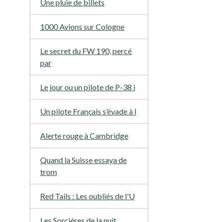
Une pluie de billets
1000 Avions sur Cologne
Le secret du FW 190, percé
par
Le jour ou un pilote de P-38 i
Un pilote Français s’évade à l
Alerte rouge à Cambridge
Quand la Suisse essaya de
trom
Red Tails : Les oubliés de l'U
Les Sorciéres de la nuit