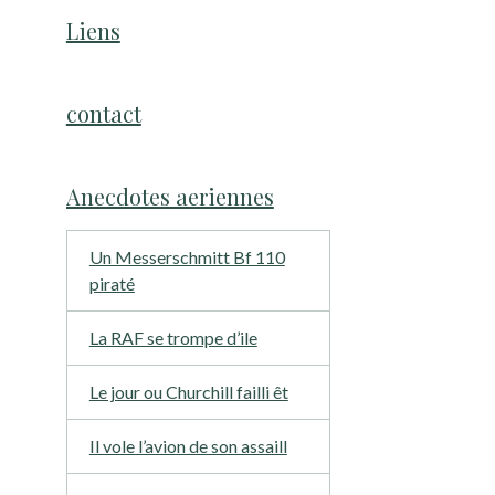
Liens
contact
Anecdotes aeriennes
Un Messerschmitt Bf 110
piraté
La RAF se trompe d’ile
Le jour ou Churchill failli êt
Il vole l’avion de son assaill