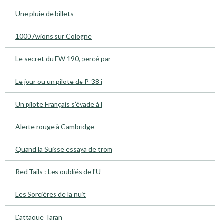
Une pluie de billets
1000 Avions sur Cologne
Le secret du FW 190, percé par
Le jour ou un pilote de P-38 i
Un pilote Français s’évade à l
Alerte rouge à Cambridge
Quand la Suisse essaya de trom
Red Tails : Les oubliés de l'U
Les Sorciéres de la nuit
L'attaque Taran