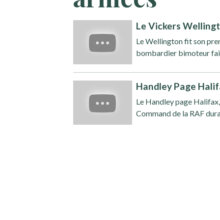
Le Vickers Welling
Le Wellington fit son pre
bombardier bimoteur fait 
Handley Page Hali
Le Handley page Halifax
Command de la RAF durant