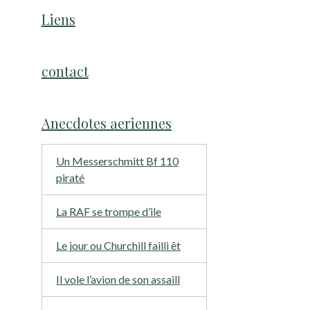
Liens
contact
Anecdotes aeriennes
Un Messerschmitt Bf 110
piraté
La RAF se trompe d’ile
Le jour ou Churchill failli êt
Il vole l’avion de son assaill