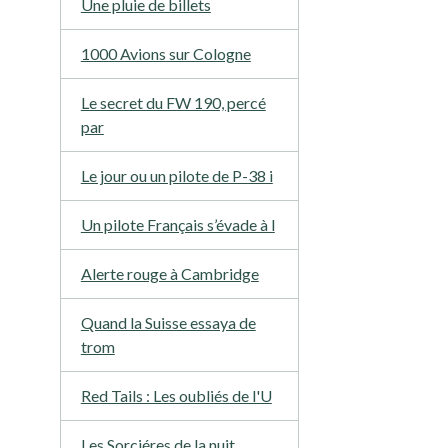
Une pluie de billets
1000 Avions sur Cologne
Le secret du FW 190, percé
par
Le jour ou un pilote de P-38 i
Un pilote Français s’évade à l
Alerte rouge à Cambridge
Quand la Suisse essaya de
trom
Red Tails : Les oubliés de l'U
Les Sorciéres de la nuit