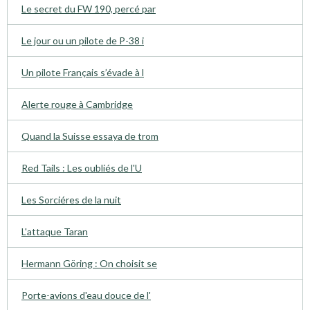
Le secret du FW 190, percé par
Le jour ou un pilote de P-38 i
Un pilote Français s’évade à l
Alerte rouge à Cambridge
Quand la Suisse essaya de trom
Red Tails : Les oubliés de l'U
Les Sorciéres de la nuit
L'attaque Taran
Hermann Göring : On choisit se
Porte-avions d'eau douce de l'