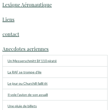
Lexique Aéronautique
Liens
contact
Anecdotes aeriennes
Un Messerschmitt Bf 110 piraté
La RAF se trompe d’ile
Le jour ou Churchill failli êt
Il vole l’avion de son assaill
Une pluie de billets