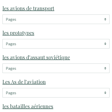
les avions de transport
les prototypes
les avions d'assaut soviétique
Les As de l'aviation
les batailles aériennes