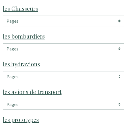
les Chasseurs
les bombardiers
les hydravions
les avions de transport
les prototypes