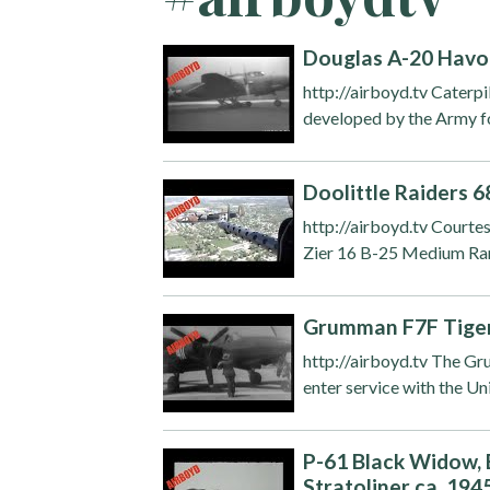
Douglas A-20 Havoc
http://airboyd.tv Caterpi
developed by the Army for
Doolittle Raiders 
http://airboyd.tv Court
Zier 16 B-25 Medium Ran
Grumman F7F Tigerc
http://airboyd.tv The Gr
enter service with the Uni
P-61 Black Widow, 
Stratoliner ca. 1945