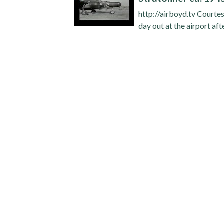
http://airboyd.tv Courtes
day out at the airport aft