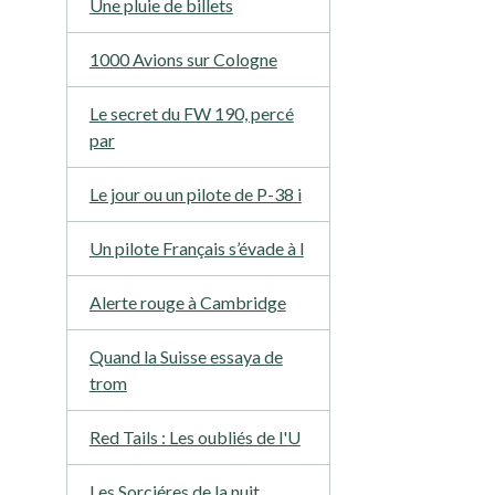
Une pluie de billets
1000 Avions sur Cologne
Le secret du FW 190, percé
par
Le jour ou un pilote de P-38 i
Un pilote Français s’évade à l
Alerte rouge à Cambridge
Quand la Suisse essaya de
trom
Red Tails : Les oubliés de l'U
Les Sorciéres de la nuit