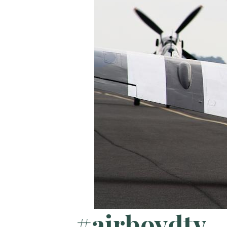
#airboydtv