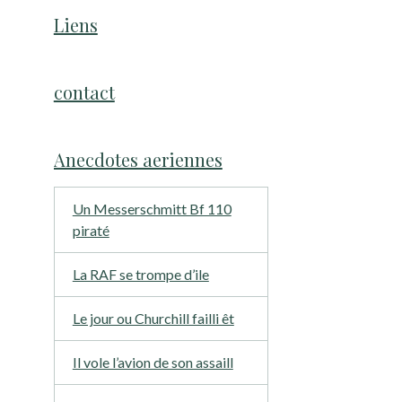
Liens
contact
Anecdotes aeriennes
Un Messerschmitt Bf 110
piraté
La RAF se trompe d’ile
Le jour ou Churchill failli êt
Il vole l’avion de son assaill