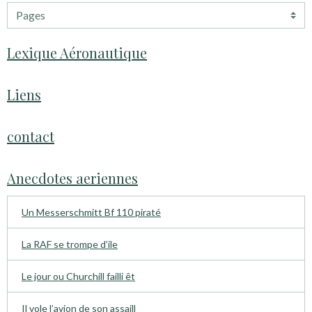
Lexique Aéronautique
Liens
contact
Anecdotes aeriennes
Un Messerschmitt Bf 110 piraté
La RAF se trompe d’ile
Le jour ou Churchill failli êt
Il vole l’avion de son assaill