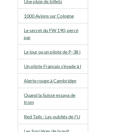
Une pluie de billets
1000 Avions sur Cologne
Le secret du FW 190, percé
par
Le jour ou un pilote de P-38 i
Un pilote Français s’évade à l
Alerte rouge à Cambridge
Quand la Suisse essaya de
trom
Red Tails : Les oubliés de l'U
Les Sorciéres de la nuit