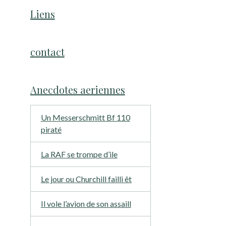
Liens
contact
Anecdotes aeriennes
Un Messerschmitt Bf 110
piraté
La RAF se trompe d’ile
Le jour ou Churchill failli êt
Il vole l’avion de son assaill