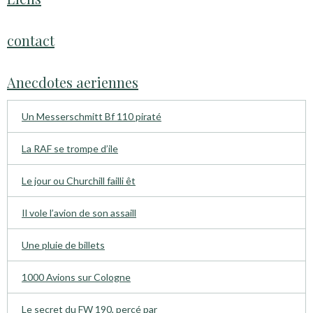
contact
Anecdotes aeriennes
Un Messerschmitt Bf 110 piraté
La RAF se trompe d’ile
Le jour ou Churchill failli êt
Il vole l’avion de son assaill
Une pluie de billets
1000 Avions sur Cologne
Le secret du FW 190, percé par