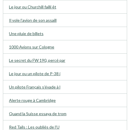
Le jour ou Churchill failli êt
Il vole l’avion de son assaill
Une pluie de billets
1000 Avions sur Cologne
Le secret du FW 190, percé par
Le jour ou un pilote de P-38 i
Un pilote Français s’évade à l
Alerte rouge à Cambridge
Quand la Suisse essaya de trom
Red Tails : Les oubliés de l'U