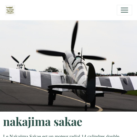
nakajima sakae
Le Nakajima Sakae est un moteur radial 14 cylindres double