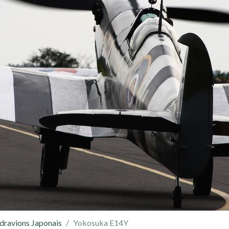
ydravions Japonais
Yokosuka E14Y