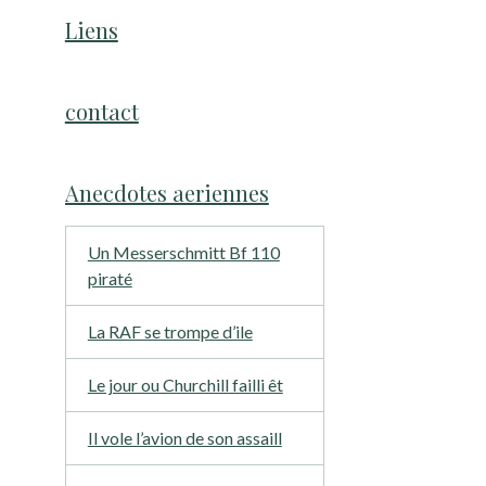
Liens
contact
Anecdotes aeriennes
Un Messerschmitt Bf 110
piraté
La RAF se trompe d’ile
Le jour ou Churchill failli êt
Il vole l’avion de son assaill