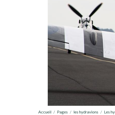
Accueil
Pages
les hydravions
Les h