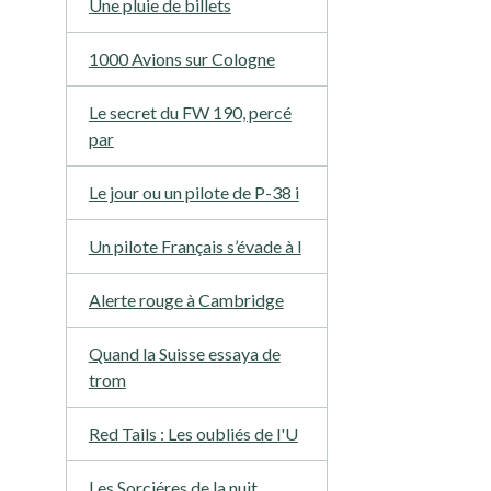
Une pluie de billets
1000 Avions sur Cologne
Le secret du FW 190, percé
par
Le jour ou un pilote de P-38 i
Un pilote Français s’évade à l
Alerte rouge à Cambridge
Quand la Suisse essaya de
trom
Red Tails : Les oubliés de l'U
Les Sorciéres de la nuit