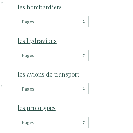
 ».
les bombardiers
n
les hydravions
les avions de transport
es
s
les prototypes