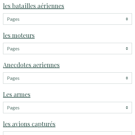
les batailles aériennes
les moteurs
Anecdotes aeriennes
Les armes
les avions capturés