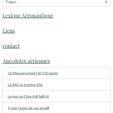
Lexique Aéronautique
Liens
contact
Anecdotes aeriennes
Un Messerschmitt Bf 110 piraté
La RAF se trompe d’ile
Le jour ou Churchill failli êt
Il vole l’avion de son assaill