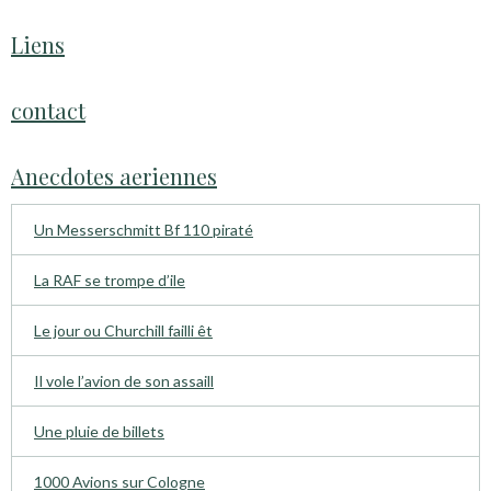
Liens
contact
Anecdotes aeriennes
Un Messerschmitt Bf 110 piraté
La RAF se trompe d’ile
Le jour ou Churchill failli êt
Il vole l’avion de son assaill
Une pluie de billets
1000 Avions sur Cologne