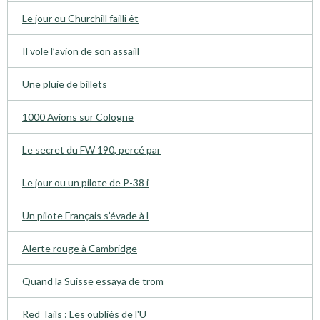
Le jour ou Churchill failli êt
Il vole l’avion de son assaill
Une pluie de billets
1000 Avions sur Cologne
Le secret du FW 190, percé par
Le jour ou un pilote de P-38 i
Un pilote Français s’évade à l
Alerte rouge à Cambridge
Quand la Suisse essaya de trom
Red Tails : Les oubliés de l'U