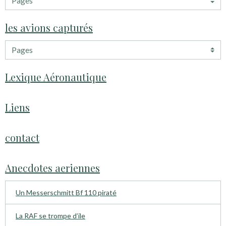
les avions capturés
Lexique Aéronautique
Liens
contact
Anecdotes aeriennes
Un Messerschmitt Bf 110 piraté
La RAF se trompe d’ile