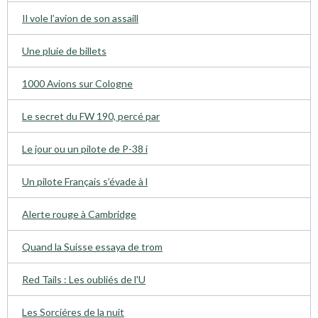
Il vole l’avion de son assaill
Une pluie de billets
1000 Avions sur Cologne
Le secret du FW 190, percé par
Le jour ou un pilote de P-38 i
Un pilote Français s’évade à l
Alerte rouge à Cambridge
Quand la Suisse essaya de trom
Red Tails : Les oubliés de l'U
Les Sorciéres de la nuit