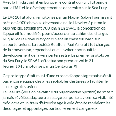
Avec la fin du conflit en Europe, le contrat du Fury fut annulé
par la RAF et le développement se concentra sur le Sea Fury.
Le LA610 fut alors remotorisé par un Napier Sabre fournissant
près de 4 000 chevaux, devenant ainsi le Hawker à piston le
plus rapide, atteignant 780 km/h En 1943, la conception de
l'appareil fut modifiée pour s'accorder au cahier des charges
N.7/43 de la Royal Navy décrivant un chasseur basé sur
un porte-avions. La société Boulton-Paul Aircraft fut chargée
de la conversion, cependant que Hawker continuait le
développement de la version terrestre. Le premier prototype
du Sea Fury, le SR661, effectua son premier vol le 21
février 1945, motorisé par un Centaurus XII.
Ce prototype était muni d'une crosse d'appontage mais n'était
pas encore équipé des ailes repliables destinées à faciliter le
stockage des avions.
Le SeaFire (version navalisée du Supermarine Spitfire) ne s'était
jamais révélée adaptée à un usage sur porte-avions, sa visibilité
médiocre et un train d'atterrissage à voie étroite rendaient les
décollages et appontages particulièrement dangereux.