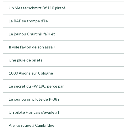
Un Messerschmitt Bf 110 piraté
La RAF se trompe d’ile
Le jour ou Churchill failli êt
Il vole l’avion de son assaill
Une pluie de billets
1000 Avions sur Cologne
Le secret du FW 190, percé par
Le jour ou un pilote de P-38 i
Un pilote Français s’évade à l
Alerte rouge à Cambridge