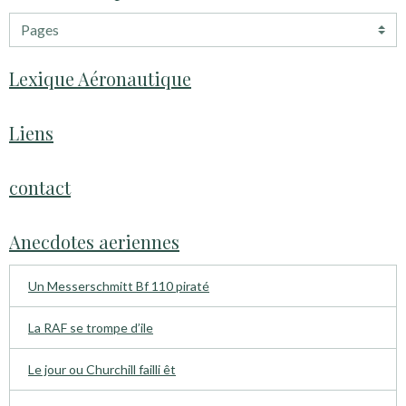
Lexique Aéronautique
Liens
contact
Anecdotes aeriennes
Un Messerschmitt Bf 110 piraté
La RAF se trompe d’ile
Le jour ou Churchill failli êt