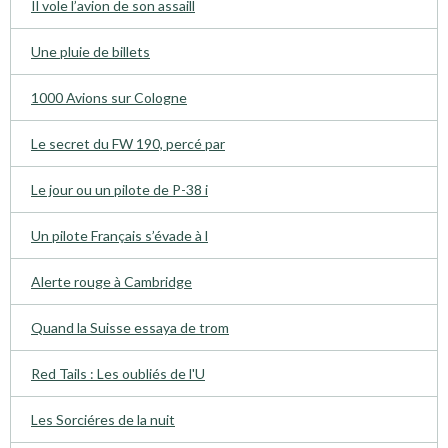
Il vole l’avion de son assaill
Une pluie de billets
1000 Avions sur Cologne
Le secret du FW 190, percé par
Le jour ou un pilote de P-38 i
Un pilote Français s’évade à l
Alerte rouge à Cambridge
Quand la Suisse essaya de trom
Red Tails : Les oubliés de l'U
Les Sorciéres de la nuit