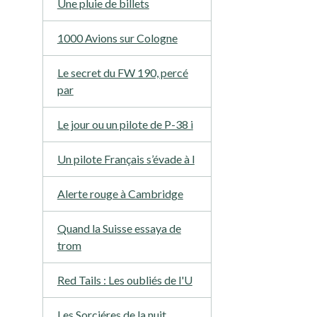
Une pluie de billets
1000 Avions sur Cologne
Le secret du FW 190, percé
par
Le jour ou un pilote de P-38 i
Un pilote Français s’évade à l
Alerte rouge à Cambridge
Quand la Suisse essaya de
trom
Red Tails : Les oubliés de l'U
Les Sorciéres de la nuit