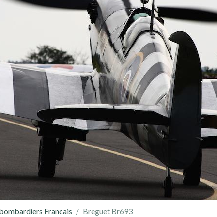
 bombardiers Francais
Breguet Br693