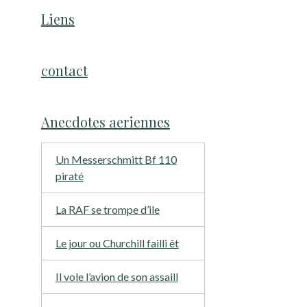
Liens
contact
Anecdotes aeriennes
Un Messerschmitt Bf 110
piraté
La RAF se trompe d’ile
Le jour ou Churchill failli êt
Il vole l’avion de son assaill