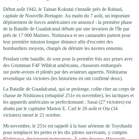
Début août 1942, le Tainan Kokutai s'installe près de Rabaul,
capitale de Nouvelle-Bretagne. Au matin du 7 août, un important
déploiement de forces américaines est annoncé : la première phase
de la Bataille de Guadalcanal débute par une invasion de l'île par
près de 17 000 Marines. Nishizawa et ses camarades partent pour
leur première mission longue distance afin d'escorter des
bombardiers moyens, chargés de détruire les navires ennemis.
Pendant cette bataille, ils sont pour la première fois aux prises avec
des Grumman F4F Wildcat américains, chasseurs embarqués
sur porte-avions et pilotés par des aviateurs aguerris. Nishizama
revendique six victoires (les historiens en ont confirmé deux).
La Bataille de Guadalcanal, qui se prolonge, coûte cher au corps de
chasse de Nishizawa (rebaptisé 251e en novembre), les tactiques et
les appareils américains se perfectionnant : Sasai (27 victoires) est
abattu par le capitaine Marion E. Carl le 26 août et Ota (34
victoires) meurt le 21 octobre.
Mi-novembre, le 251e est rappelé à la base aérienne de Toyohashi
pour remplacer les pertes et les dix pilotes survivants, y compris
Nishizawa, deviennent instructeurs. À cette époque, Hiroyoshi