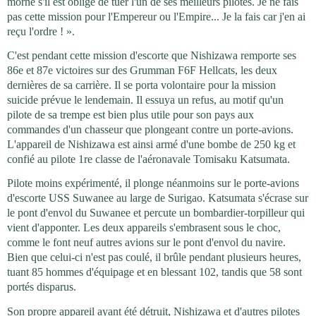
morne s'il est obligé de tuer l'un de ses meilleurs pilotes. Je ne fais
pas cette mission pour l'Empereur ou l'Empire... Je la fais car j'en ai
reçu l'ordre ! ».
C'est pendant cette mission d'escorte que Nishizawa remporte ses
86e et 87e victoires sur des Grumman F6F Hellcats, les deux
dernières de sa carrière. Il se porta volontaire pour la mission
suicide prévue le lendemain. Il essuya un refus, au motif qu'un
pilote de sa trempe est bien plus utile pour son pays aux
commandes d'un chasseur que plongeant contre un porte-avions.
L'appareil de Nishizawa est ainsi armé d'une bombe de 250 kg et
confié au pilote 1re classe de l'aéronavale Tomisaku Katsumata.
Pilote moins expérimenté, il plonge néanmoins sur le porte-avions
d'escorte USS Suwanee au large de Surigao. Katsumata s'écrase sur
le pont d'envol du Suwanee et percute un bombardier-torpilleur qui
vient d'apponter. Les deux appareils s'embrasent sous le choc,
comme le font neuf autres avions sur le pont d'envol du navire.
Bien que celui-ci n'est pas coulé, il brûle pendant plusieurs heures,
tuant 85 hommes d'équipage et en blessant 102, tandis que 58 sont
portés disparus.
Son propre appareil ayant été détruit, Nishizawa et d'autres pilotes