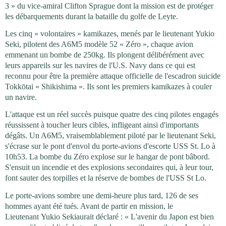
3 » du vice-amiral Clifton Sprague dont la mission est de protéger
les débarquements durant la bataille du golfe de Leyte.
Les cinq « volontaires » kamikazes, menés par le lieutenant Yukio
Seki, pilotent des A6M5 modèle 52 « Zéro », chaque avion
emmenant un bombe de 250kg. Ils plongent délibérément avec
leurs appareils sur les navires de l'U.S. Navy dans ce qui est
reconnu pour être la première attaque officielle de l'escadron suicide
Tokkōtai « Shikishima ». Ils sont les premiers kamikazes à couler
un navire.
L'attaque est un réel succès puisque quatre des cinq pilotes engagés
réussissent à toucher leurs cibles, infligeant ainsi d'importants
dégâts. Un A6M5, vraisemblablement piloté par le lieutenant Seki,
s'écrase sur le pont d'envol du porte-avions d'escorte USS St. Lo à
10h53. La bombe du Zéro explose sur le hangar de pont bâbord.
S'ensuit un incendie et des explosions secondaires qui, à leur tour,
font sauter des torpilles et la réserve de bombes de l'USS St Lo.
Le porte-avions sombre une demi-heure plus tard, 126 de ses
hommes ayant été tués. Avant de partir en mission, le
Lieutenant Yukio Sekiaurait déclaré : « L'avenir du Japon est bien