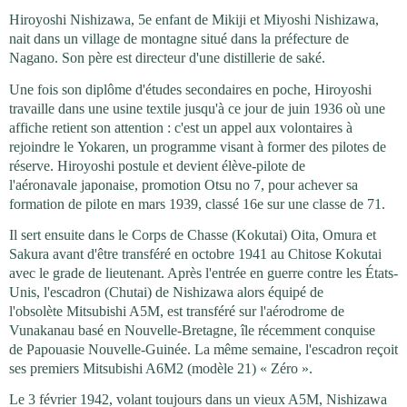
Hiroyoshi Nishizawa, 5e enfant de Mikiji et Miyoshi Nishizawa,
nait dans un village de montagne situé dans la préfecture de
Nagano. Son père est directeur d'une distillerie de saké.
Une fois son diplôme d'études secondaires en poche, Hiroyoshi
travaille dans une usine textile jusqu'à ce jour de juin 1936 où une
affiche retient son attention : c'est un appel aux volontaires à
rejoindre le Yokaren, un programme visant à former des pilotes de
réserve. Hiroyoshi postule et devient élève-pilote de
l'aéronavale japonaise, promotion Otsu no 7, pour achever sa
formation de pilote en mars 1939, classé 16e sur une classe de 71.
Il sert ensuite dans le Corps de Chasse (Kokutai) Oita, Omura et
Sakura avant d'être transféré en octobre 1941 au Chitose Kokutai
avec le grade de lieutenant. Après l'entrée en guerre contre les États-
Unis, l'escadron (Chutai) de Nishizawa alors équipé de
l'obsolète Mitsubishi A5M, est transféré sur l'aérodrome de
Vunakanau basé en Nouvelle-Bretagne, île récemment conquise
de Papouasie Nouvelle-Guinée. La même semaine, l'escadron reçoit
ses premiers Mitsubishi A6M2 (modèle 21) « Zéro ».
Le 3 février 1942, volant toujours dans un vieux A5M, Nishizawa