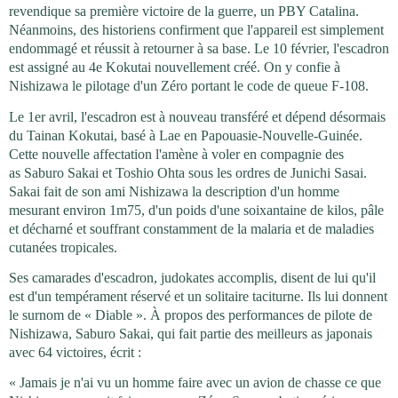
revendique sa première victoire de la guerre, un PBY Catalina.
Néanmoins, des historiens confirment que l'appareil est simplement
endommagé et réussit à retourner à sa base. Le 10 février, l'escadron
est assigné au 4e Kokutai nouvellement créé. On y confie à
Nishizawa le pilotage d'un Zéro portant le code de queue F-108.
Le 1er avril, l'escadron est à nouveau transféré et dépend désormais
du Tainan Kokutai, basé à Lae en Papouasie-Nouvelle-Guinée.
Cette nouvelle affectation l'amène à voler en compagnie des
as Saburo Sakai et Toshio Ohta sous les ordres de Junichi Sasai.
Sakai fait de son ami Nishizawa la description d'un homme
mesurant environ 1m75, d'un poids d'une soixantaine de kilos, pâle
et décharné et souffrant constamment de la malaria et de maladies
cutanées tropicales.
Ses camarades d'escadron, judokates accomplis, disent de lui qu'il
est d'un tempérament réservé et un solitaire taciturne. Ils lui donnent
le surnom de « Diable ». À propos des performances de pilote de
Nishizawa, Saburo Sakai, qui fait partie des meilleurs as japonais
avec 64 victoires, écrit :
« Jamais je n'ai vu un homme faire avec un avion de chasse ce que