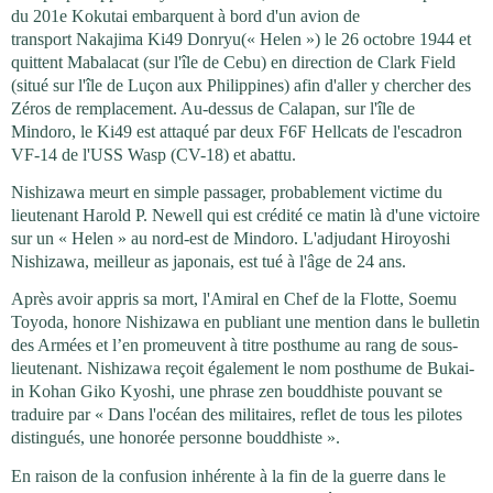
du 201e Kokutai embarquent à bord d'un avion de
transport Nakajima Ki49 Donryu(« Helen ») le 26 octobre 1944 et
quittent Mabalacat (sur l'île de Cebu) en direction de Clark Field
(situé sur l'île de Luçon aux Philippines) afin d'aller y chercher des
Zéros de remplacement. Au-dessus de Calapan, sur l'île de
Mindoro, le Ki49 est attaqué par deux F6F Hellcats de l'escadron
VF-14 de l'USS Wasp (CV-18) et abattu.
Nishizawa meurt en simple passager, probablement victime du
lieutenant Harold P. Newell qui est crédité ce matin là d'une victoire
sur un « Helen » au nord-est de Mindoro. L'adjudant Hiroyoshi
Nishizawa, meilleur as japonais, est tué à l'âge de 24 ans.
Après avoir appris sa mort, l'Amiral en Chef de la Flotte, Soemu
Toyoda, honore Nishizawa en publiant une mention dans le bulletin
des Armées et l’en promeuvent à titre posthume au rang de sous-
lieutenant. Nishizawa reçoit également le nom posthume de Bukai-
in Kohan Giko Kyoshi, une phrase zen bouddhiste pouvant se
traduire par « Dans l'océan des militaires, reflet de tous les pilotes
distingués, une honorée personne bouddhiste ».
En raison de la confusion inhérente à la fin de la guerre dans le