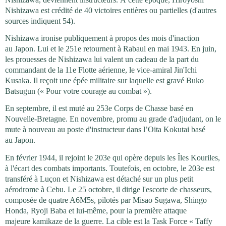
Nishizawa est crédité de 40 victoires entières ou partielles (d'autres
sources indiquent 54).
Nishizawa ironise publiquement à propos des mois d'inaction
au Japon. Lui et le 251e retournent à Rabaul en mai 1943. En juin,
les prouesses de Nishizawa lui valent un cadeau de la part du
commandant de la 11e Flotte aérienne, le vice-amiral Jin'Ichi
Kusaka. Il reçoit une épée militaire sur laquelle est gravé Buko
Batsugun (« Pour votre courage au combat »).
En septembre, il est muté au 253e Corps de Chasse basé en
Nouvelle-Bretagne. En novembre, promu au grade d'adjudant, on le
mute à nouveau au poste d'instructeur dans l’Oita Kokutai basé
au Japon.
En février 1944, il rejoint le 203e qui opère depuis les Îles Kouriles,
à l'écart des combats importants. Toutefois, en octobre, le 203e est
transféré à Luçon et Nishizawa est détaché sur un plus petit
aérodrome à Cebu. Le 25 octobre, il dirige l'escorte de chasseurs,
composée de quatre A6M5s, pilotés par Misao Sugawa, Shingo
Honda, Ryoji Baba et lui-même, pour la première attaque
majeure kamikaze de la guerre. La cible est la Task Force « Taffy