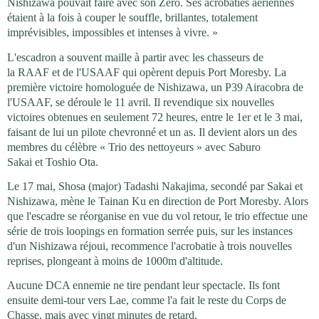
Nishizawa pouvait faire avec son Zéro. Ses acrobaties aériennes
étaient à la fois à couper le souffle, brillantes, totalement
imprévisibles, impossibles et intenses à vivre. »
L'escadron a souvent maille à partir avec les chasseurs de
la RAAF et de l'USAAF qui opèrent depuis Port Moresby. La
première victoire homologuée de Nishizawa, un P39 Airacobra de
l'USAAF, se déroule le 11 avril. Il revendique six nouvelles
victoires obtenues en seulement 72 heures, entre le 1er et le 3 mai,
faisant de lui un pilote chevronné et un as. Il devient alors un des
membres du célèbre « Trio des nettoyeurs » avec Saburo
Sakai et Toshio Ota.
Le 17 mai, Shosa (major) Tadashi Nakajima, secondé par Sakai et
Nishizawa, mène le Tainan Ku en direction de Port Moresby. Alors
que l'escadre se réorganise en vue du vol retour, le trio effectue une
série de trois loopings en formation serrée puis, sur les instances
d'un Nishizawa réjoui, recommence l'acrobatie à trois nouvelles
reprises, plongeant à moins de 1000m d'altitude.
Aucune DCA ennemie ne tire pendant leur spectacle. Ils font
ensuite demi-tour vers Lae, comme l'a fait le reste du Corps de
Chasse, mais avec vingt minutes de retard.