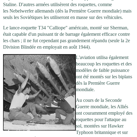
Staline. D'autres armées utilisèrent des roquettes, comme
les Nebelwerfer allemands (dès la Première Guerre mondiale) mais
seuls les Soviétiques les utiliseront en masse sur des véhicules.
Le lance-roquette T34 "Calliope" américain, monté sur Sherman,
était capable d'un puissant tir de barrage également efficace contre
les chars ; il ne fut cependant pas grandement répandu (seule la 2e
Division Blindée en employait en août 1944).
L'aviation utilisa également
beaucoup les roquettes et des
modèles de faible puissance
ont été montés sur les biplans
dès la Première Guerre
mondiale.
Au cours de la Seconde
Guerre mondiale, les Alliés
ont couramment employé des
roquettes pour l'attaque au
sol, montées sur Hawker
Typhoon britannique et sur