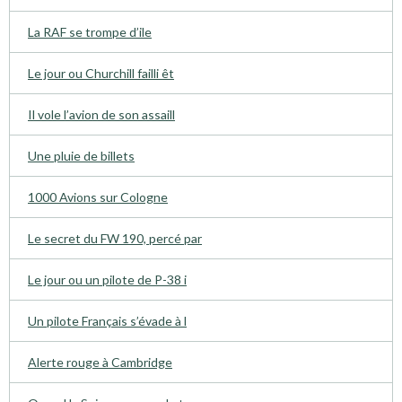
La RAF se trompe d’ile
Le jour ou Churchill failli êt
Il vole l’avion de son assaill
Une pluie de billets
1000 Avions sur Cologne
Le secret du FW 190, percé par
Le jour ou un pilote de P-38 i
Un pilote Français s’évade à l
Alerte rouge à Cambridge