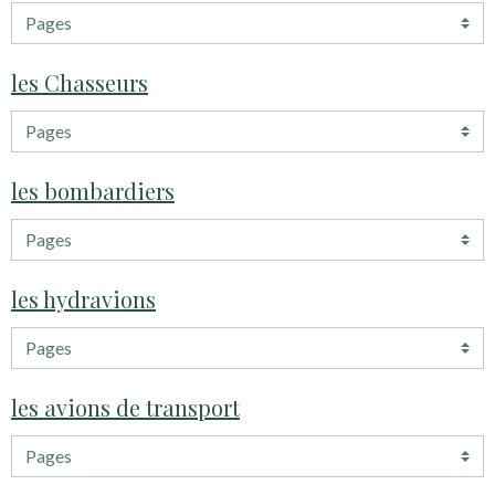
les Chasseurs
les bombardiers
les hydravions
les avions de transport